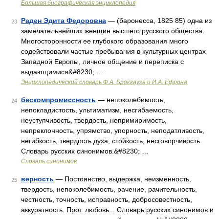
Большая биографическая энциклопедия
Раден Эдита Федоровна
— (баронесса, 1825 85) одна из
23
замечательнейших женщин высшего русского общества.
Многосторонности ее глубокого образования много
содействовали частые пребывания в культурных центрах
Западной Европы, личное общение и переписка с
выдающимися&#8230; …
Энциклопедический словарь Ф.А. Брокгауза и И.А. Ефрона
бескомпромиссность
— непоколебимость,
24
непокладистость, ультиматизм, несгибаемость,
неуступчивость, твердость, непримиримость,
непреклонность, упрямство, упорность, неподатливость,
негибкость, твердость духа, стойкость, несговорчивость
Словарь русских синонимов.&#8230; …
Словарь синонимов
верность
— Постоянство, выдержка, неизменность,
25
твердость, непоколебимость, рачение, рачительность,
честность, точность, исправность, добросовестность,
аккуратность. Прот. любовь... Словарь русских синонимов и