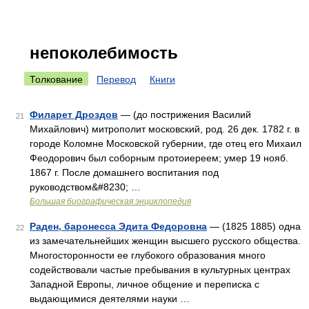
непоколебимость
Толкование
Перевод
Книги
Филарет Дроздов
— (до пострижения Василий
21
Михайлович) митрополит московский, род. 26 дек. 1782 г. в
городе Коломне Московской губернии, где отец его Михаил
Феодорович был соборным протоиереем; умер 19 нояб.
1867 г. После домашнего воспитания под
руководством&#8230; …
Большая биографическая энциклопедия
Раден, баронесса Эдита Федоровна
— (1825 1885) одна
22
из замечательнейших женщин высшего русского общества.
Многосторонности ее глубокого образования много
содействовали частые пребывания в культурных центрах
Западной Европы, личное общение и переписка с
выдающимися деятелями науки …