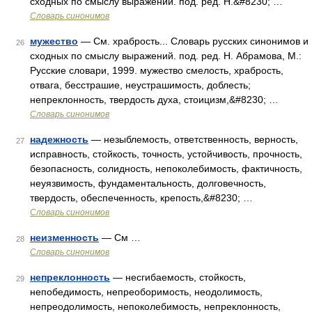
сходных по смыслу выражений. под. ред. Н.&#8230; …
Словарь синонимов
мужество
— См. храбрость... Словарь русских синонимов и
26
сходных по смыслу выражений. под. ред. Н. Абрамова, М.:
Русские словари, 1999. мужество смелость, храбрость,
отвага, бесстрашие, неустрашимость, доблесть;
непреклонность, твердость духа, стоицизм,&#8230; …
Словарь синонимов
надежность
— незыблемость, ответственность, верность,
27
исправность, стойкость, точность, устойчивость, прочность,
безопасность, солидность, непоколебимость, фактичность,
неуязвимость, фундаментальность, долговечность,
твердость, обеспеченность, крепость,&#8230; …
Словарь синонимов
неизменность
— См …
28
Словарь синонимов
непреклонность
— несгибаемость, стойкость,
29
непобедимость, непреоборимость, неодолимость,
непреодолимость, непоколебимость, непреклонность,