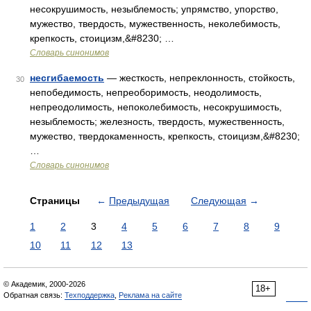
несокрушимость, незыблемость; упрямство, упорство,
мужество, твердость, мужественность, неколебимость,
крепкость, стоицизм,&#8230; …
Словарь синонимов
несгибаемость
— жесткость, непреклонность, стойкость,
30
непобедимость, непреоборимость, неодолимость,
непреодолимость, непоколебимость, несокрушимость,
незыблемость; железность, твердость, мужественность,
мужество, твердокаменность, крепкость, стоицизм,&#8230;
…
Словарь синонимов
Страницы
←
Предыдущая
Следующая
→
1
2
3
4
5
6
7
8
9
10
11
12
13
© Академик, 2000-2026
18+
Обратная связь:
Техподдержка
,
Реклама на сайте